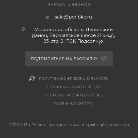
компонентом - прекратить использование.
ЗАКАЗАТЬ ЗВОНОК
sale@poribke.ru
Состав: нетканое полотно, пропитывающий лосьон.
Московская область, Ленинский
Купить в интернет-магазине "По-Рыбке" качество по
район, Варшавское шоссе 21 км.,д.
23. стр. 2., ТСК Подсолнух
низкой цене от Российского производителя!
ПОДПИСАТЬСЯ НА РАССЫЛКУ
ПОЛИТИКА КОНФИДЕНЦИАЛЬНОСТИ
ПОЛИТИКА ОБРАБОТКИ ПДН
СОГЛАСИЕ НА ОБРАБОТКУ ПДН
ПУБЛИЧНАЯ ОФЕРТА
2026 © По-Рыбке - интернет-магазин рыбной продукции