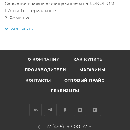
Салфетки влажные очищающие smart ЭКОНОМ
1. Анти-бактериальные
2. Ромашка
• Не содержат спирта (продукт клинически
протестирован);
• Подходят для всех типов кожи;
• Убивают 99,9% микробов
О КОМПАНИИ
КАК КУПИТЬ
Салфеток в упаковке 15 шт. Возможна скидка при
ПРОИЗВОДИТЕЛИ
МАГАЗИНЫ
покупке коробки, цену уточнять (меняется вручную).
КОНТАКТЫ
ОПТОВЫЙ ПРАЙС
Производитель "Авангара".
РЕКВИЗИТЫ
Применение: Открыть защитный клапан, извлечь
салфетку, плотно закрыть защитный клапан.
Предупреждение: только для наружного
применения. При обнаружении чувствительности
+7 (495) 197-00-77