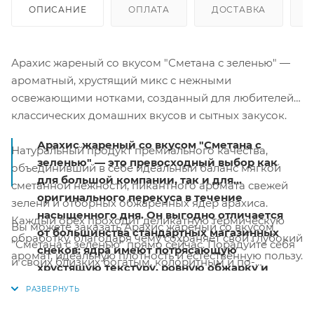
ОПИСАНИЕ
ОПЛАТА
ДОСТАВКА
Арахис жареный со вкусом "Сметана с зеленью" —
ароматный, хрустящий микс с нежными
освежающими нотками, созданный для любителей
классических домашних вкусов и сытных закусок.
Арахис жареный со вкусом "Сметана с
Натуральный продукт премиального качества,
зеленью" — это превосходный выбор как
объединивший в себе идеальный баланс мягкой
для большой компании, так и для
сметанной нежности, пикантного аромата свежей
оригинального перекуса в течение
зелени и отборных обжаренных ядер арахиса.
насыщенного дня. Он выгодно отличается
Каждый орех проходит деликатную термическую
Вы можете заказать Арахис жареный со вкусом
от большинства стандартных магазинных
обработку, благодаря чему сохраняет свой глубокий
"Сметана с зеленью" прямо сейчас. Порадуйте себя
снеков: ядра имеют потрясающую
аромат, идеальную плотность и естественную пользу.
и своих близких богатым, колоритным и по-
хрустящую текстуру, ровную обжарку и
настоящему аппетитным сливочно-пряным
сбалансированный пикантный вкус.
Продажа от уп/1.0 кг. Изготовлено: ИП Меликишвили
угощением!
Популярное и любимое многими
И.Ю. в Московской области (г. Королев) с