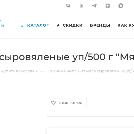
,
 и
КАТАЛОГ
СКИДКИ
БРЕНДЫ
КАК К
сыровяленые уп/500 г "Мя
—
 купить в Москве
Свинина чипсы из мяса сыровяленые уп/50
В ИЗБРАННОЕ