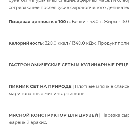
букетом натуральных специй, эфирных масел и олеор
согревающее послевкусие сырокопченого деликатес
Пищевая ценность в 100 г:
Белки - 43.0 г; Жиры - 16.0 
Калорийность:
320.0 ккал / 1340.0 кДж. Продукт пол
ГАСТРОНОМИЧЕСКИЕ СЕТЫ И КУЛИНАРНЫЕ РЕЦ
ПИКНИК СЕТ НА ПРИРОДЕ
| Плотные мясные слайс
маринованные мини-корнишоны.
МЯСНОЙ КОНСТРУКТОР ДЛЯ ДРУЗЕЙ
| Нарезка сы
жареный арахис.