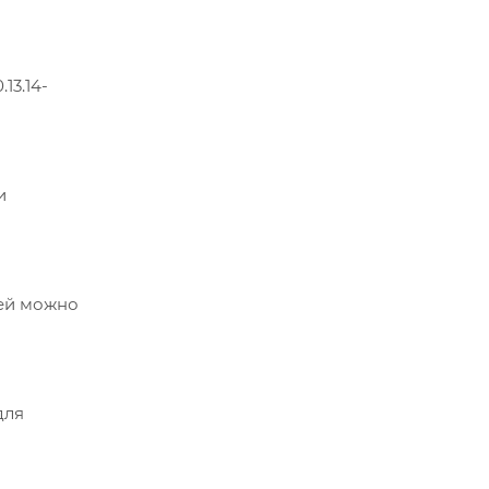
13.14-
и
чей можно
для