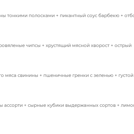
ны тонкими полосками + пикантный соус барбекю + от
ровяленые чипсы + хрустящий мясной хворост + острый
о мяса свинины + пшеничные гренки с зеленью + густой
ы ассорти + сырные кубики выдержанных сортов + лимо