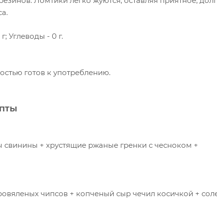
езинов. Ломтики легко жуются, оставляя приятное, долг
а.
г; Углеводы - 0 г.
ностью готов к употреблению.
ЕПТЫ
ы свинины + хрустящие ржаные гренки с чесноком +
ровяленых чипсов + копченый сыр чечил косичкой + со