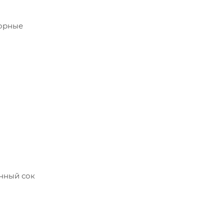
борные
нный сок