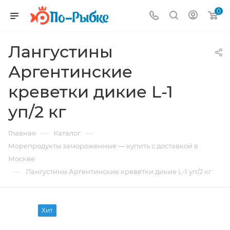
0
Лангустины
Аргентинские
креветки дикие L-1
уп/2 кг
—
—
Главная
Каталог
Морепродукты замороженные — купить с доставкой в
Москве
—
Лангустины Аргентинские креветки дикие L-1 уп/2 кг
Хит