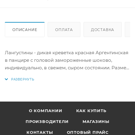
ОПИСАНИЕ
ОПЛАТА
ДОСТАВКА
Лангустины - дикая креветка красная Аргентинская
в панцире с головой замороженные шоково,
индивидуально, в свежем, сыром состоянии. Размер
L-1 (крупные): 10-20 шт/кг.
Продажа от уп/ 2 кг (поштучно). Импонтировано
ООО "Фишайланд" из с. Аргентина.
О КОМПАНИИ
КАК КУПИТЬ
Пищевая ценность в 100 г: Белки - 21 г, Жиры - 1,1 г,
Углеводы - 0 г. Калорийность - 92 (389 кДж). Перед
ПРОИЗВОДИТЕЛИ
МАГАЗИНЫ
употреблением продукт требует разморозки и
КОНТАКТЫ
ОПТОВЫЙ ПРАЙС