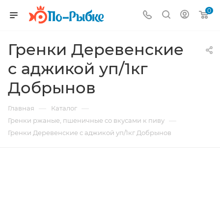
0
Гренки Деревенские
с аджикой уп/1кг
Добрынов
—
—
Главная
Каталог
—
Гренки ржаные, пшеничные со вкусами к пиву
Гренки Деревенские с аджикой уп/1кг Добрынов