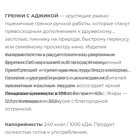
ГРЕНКИ С АДЖИКОЙ
— хрустящие ржано-
пшеничные гренки ручной работы, которые станут
превосходным дополнением к дружескому
застолью, пикнику на природе, быстрому перекусу
или семейному просмотру кино. Изделия
Каждая палочка радует плотным, уверенным
выпекаются по классическим технологиям и
хрустом без излишней жесткости. Насыщенный
бережно обжариваются, благодаря чему
букет специй — сухая аджика, кориандр, майоран,
приобретают аппетитную текстуру. Это полностью
базилик, куркума и укроп — в сочетании с
готовое к употреблению решение для любителей
пикантным красным перцем воссоздает яркий
ароматных и сытных закусок.
Пищевая ценность в 100 г:
Белки — 9,5 г; Жиры —
кавказский колорит, оставляя приятное,
12,5 г; Углеводы — 22,1 г.
согревающее послевкусие с благородной
остринкой.
Калорийность:
240 ккал / 1000 кДж. Продукт
полностью готов к употреблению.