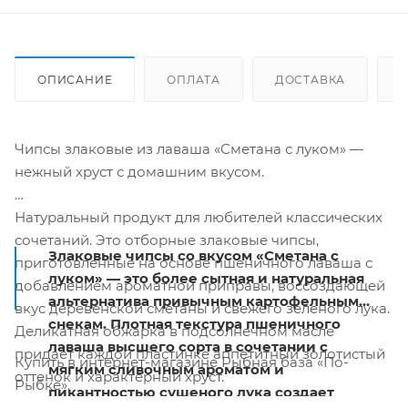
ОПИСАНИЕ
ОПЛАТА
ДОСТАВКА
Чипсы злаковые из лаваша «Сметана с луком» —
нежный хруст с домашним вкусом.
Натуральный продукт для любителей классических
сочетаний. Это отборные злаковые чипсы,
Злаковые чипсы со вкусом «Сметана с
приготовленные на основе пшеничного лаваша с
луком» — это более сытная и натуральная
добавлением ароматной приправы, воссоздающей
альтернатива привычным картофельным
вкус деревенской сметаны и свежего зеленого лука.
снекам. Плотная текстура пшеничного
Деликатная обжарка в подсолнечном масле
лаваша высшего сорта в сочетании с
придает каждой пластинке аппетитный золотистый
Купить в интернет-магазине Рыбная база «По-
мягким сливочным ароматом и
оттенок и характерный хруст.
Рыбке».
пикантностью сушеного лука создает